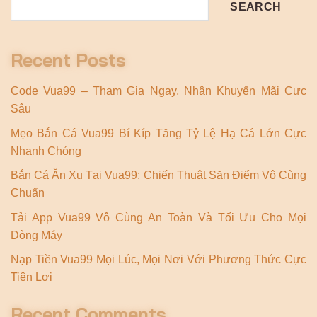
SEARCH
Recent Posts
Code Vua99 – Tham Gia Ngay, Nhận Khuyến Mãi Cực
Sâu
Mẹo Bắn Cá Vua99 Bí Kíp Tăng Tỷ Lệ Hạ Cá Lớn Cực
Nhanh Chóng
Bắn Cá Ăn Xu Tại Vua99: Chiến Thuật Săn Điểm Vô Cùng
Chuẩn
Tải App Vua99 Vô Cùng An Toàn Và Tối Ưu Cho Mọi
Dòng Máy
Nạp Tiền Vua99 Mọi Lúc, Mọi Nơi Với Phương Thức Cực
Tiện Lợi
Recent Comments