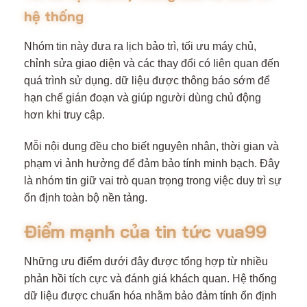
hệ thống
Nhóm tin này đưa ra lịch bảo trì, tối ưu máy chủ,
chỉnh sửa giao diện và các thay đổi có liên quan đến
quá trình sử dụng. dữ liệu được thông báo sớm để
hạn chế gián đoạn và giúp người dùng chủ động
hơn khi truy cập.
Mỗi nội dung đều cho biết nguyên nhân, thời gian và
phạm vi ảnh hưởng để đảm bảo tính minh bạch. Đây
là nhóm tin giữ vai trò quan trọng trong việc duy trì sự
ổn định toàn bộ nền tảng.
Điểm mạnh của tin tức vua99
Những ưu điểm dưới đây được tổng hợp từ nhiều
phản hồi tích cực và đánh giá khách quan. Hệ thống
dữ liệu được chuẩn hóa nhằm bảo đảm tính ổn định