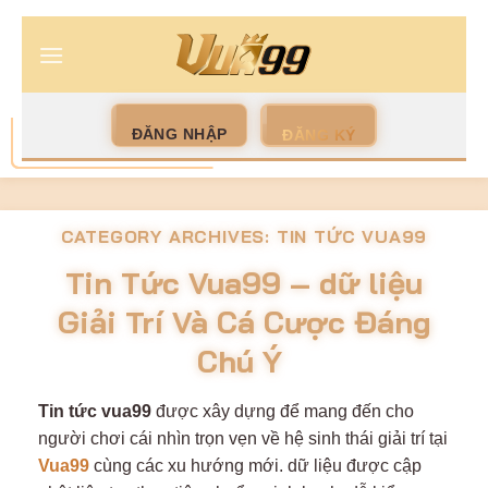
Skip
to
content
ĐĂNG NHẬP
ĐĂNG KÝ
CATEGORY ARCHIVES:
TIN TỨC VUA99
Tin Tức Vua99 – dữ liệu
Giải Trí Và Cá Cược Đáng
Chú Ý
Tin tức vua99
được xây dựng để mang đến cho
người chơi cái nhìn trọn vẹn về hệ sinh thái giải trí tại
Vua99
cùng các xu hướng mới. dữ liệu được cập