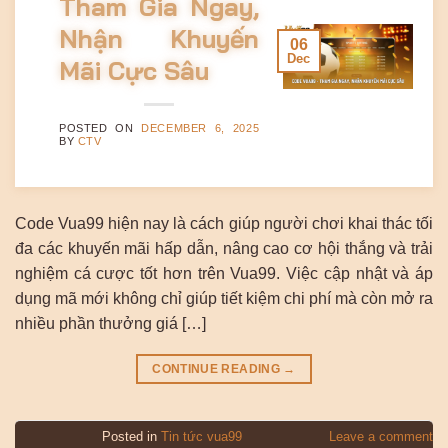
Tham Gia Ngay,
Nhận Khuyến
06
Dec
Mãi Cực Sâu
POSTED ON
DECEMBER 6, 2025
BY
CTV
Code Vua99 hiện nay là cách giúp người chơi khai thác tối
đa các khuyến mãi hấp dẫn, nâng cao cơ hội thắng và trải
nghiệm cá cược tốt hơn trên Vua99. Việc cập nhật và áp
dụng mã mới không chỉ giúp tiết kiệm chi phí mà còn mở ra
nhiều phần thưởng giá […]
CONTINUE READING
→
Posted in
Tin tức vua99
Leave a comment