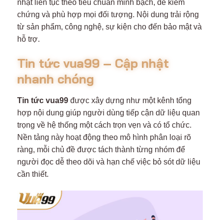
nhật liên tục theo tiêu chuẩn minh bạch, dễ kiểm
chứng và phù hợp mọi đối tượng. Nội dung trải rộng
từ sản phẩm, công nghệ, sự kiện cho đến bảo mật và
hỗ trợ.
Tin tức vua99 – Cập nhật
nhanh chóng
Tin tức vua99
được xây dựng như một kênh tổng
hợp nội dung giúp người dùng tiếp cận dữ liệu quan
trọng về hệ thống một cách trọn vẹn và có tổ chức.
Nền tảng này hoạt động theo mô hình phân loại rõ
ràng, mỗi chủ đề được tách thành từng nhóm để
người đọc dễ theo dõi và hạn chế việc bỏ sót dữ liệu
cần thiết.