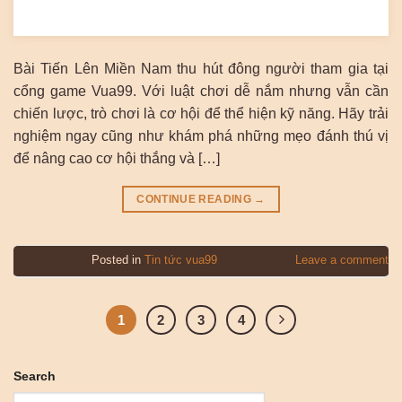
Bài Tiến Lên Miền Nam thu hút đông người tham gia tại
cổng game Vua99. Với luật chơi dễ nắm nhưng vẫn cần
chiến lược, trò chơi là cơ hội để thể hiện kỹ năng. Hãy trải
nghiệm ngay cũng như khám phá những mẹo đánh thú vị
để nâng cao cơ hội thắng và […]
CONTINUE READING
→
Posted in
Tin tức vua99
Leave a comment
1
2
3
4
Search