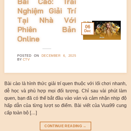
Bài Cào: Trải
Nghiệm Giải Trí
Tại Nhà Với
06
Phiên Bản
Dec
Online
POSTED ON
DECEMBER 6, 2025
BY
CTV
Bài cào là hình thức giải trí quen thuộc với lối chơi nhanh,
dễ học và phù hợp mọi đối tượng. Chỉ sau vài phút làm
quen, bạn đã có thể bắt đầu vào ván và cảm nhận nhịp độ
hấp dẫn của từng lượt so điểm. Bài viết của Vua99 cung
cấp toàn bộ […]
CONTINUE READING
→