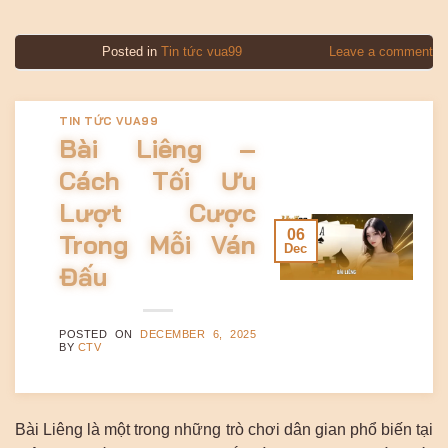
Posted in
Tin tức vua99
Leave a comment
TIN TỨC VUA99
Bài Liêng –
Cách Tối Ưu
Lượt Cược
06
Trong Mỗi Ván
Dec
Đấu
POSTED ON
DECEMBER 6, 2025
BY
CTV
Bài Liêng là một trong những trò chơi dân gian phổ biến tại