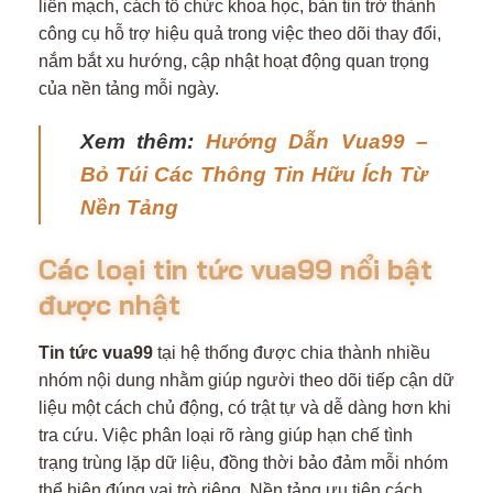
liền mạch, cách tổ chức khoa học, bản tin trở thành
công cụ hỗ trợ hiệu quả trong việc theo dõi thay đổi,
nắm bắt xu hướng, cập nhật hoạt động quan trọng
của nền tảng mỗi ngày.
Xem thêm:
Hướng Dẫn Vua99 –
Bỏ Túi Các Thông Tin Hữu Ích Từ
Nền Tảng
Các loại tin tức vua99 nổi bật
được nhật
Tin tức vua99
tại hệ thống được chia thành nhiều
nhóm nội dung nhằm giúp người theo dõi tiếp cận dữ
liệu một cách chủ động, có trật tự và dễ dàng hơn khi
tra cứu. Việc phân loại rõ ràng giúp hạn chế tình
trạng trùng lặp dữ liệu, đồng thời bảo đảm mỗi nhóm
thể hiện đúng vai trò riêng. Nền tảng ưu tiên cách