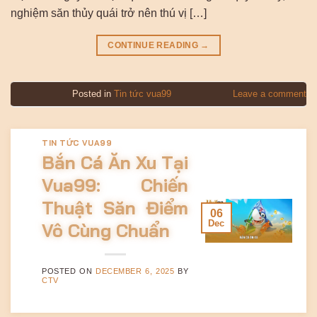
nghiệm săn thủy quái trở nên thú vị […]
CONTINUE READING
→
Posted in
Tin tức vua99
Leave a comment
TIN TỨC VUA99
Bắn Cá Ăn Xu Tại
Vua99: Chiến
Thuật Săn Điểm
06
Dec
Vô Cùng Chuẩn
POSTED ON
DECEMBER 6, 2025
BY
CTV