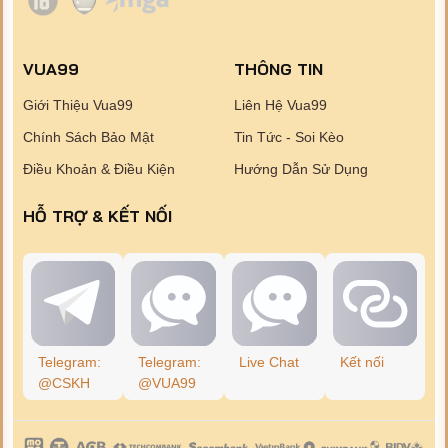
VUA99
THÔNG TIN
Giới Thiệu Vua99
Liên Hệ Vua99
Chính Sách Bảo Mật
Tin Tức - Soi Kèo
Điều Khoản & Điều Kiện
Hướng Dẫn Sử Dụng
HỖ TRỢ & KẾT NỐI
Telegram:
Telegram:
Live Chat
Kết nối
@CSKH
@VUA99