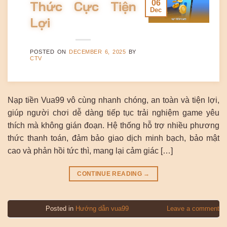
06
Thức Cực Tiện
Dec
Lợi
POSTED ON
DECEMBER 6, 2025
BY
CTV
Nạp tiền Vua99 vô cùng nhanh chóng, an toàn và tiện lợi,
giúp người chơi dễ dàng tiếp tục trải nghiệm game yêu
thích mà không gián đoạn. Hệ thống hỗ trợ nhiều phương
thức thanh toán, đảm bảo giao dịch minh bạch, bảo mật
cao và phản hồi tức thì, mang lại cảm giác […]
CONTINUE READING
→
Posted in
Hướng dẫn vua99
Leave a comment