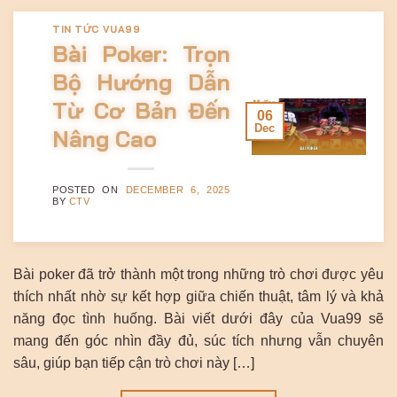
TIN TỨC VUA99
Bài Poker: Trọn
Bộ Hướng Dẫn
Từ Cơ Bản Đến
06
Dec
Nâng Cao
POSTED ON
DECEMBER 6, 2025
BY
CTV
Bài poker đã trở thành một trong những trò chơi được yêu
thích nhất nhờ sự kết hợp giữa chiến thuật, tâm lý và khả
năng đọc tình huống. Bài viết dưới đây của Vua99 sẽ
mang đến góc nhìn đầy đủ, súc tích nhưng vẫn chuyên
sâu, giúp bạn tiếp cận trò chơi này […]