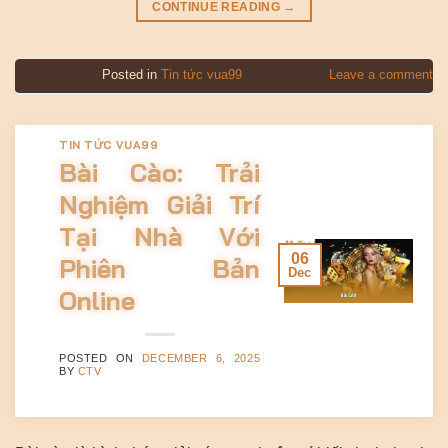
CONTINUE READING
→
Posted in
Tin tức vua99
Leave a comment
TIN TỨC VUA99
Bài Cào: Trải
Nghiệm Giải Trí
Tại Nhà Với
06
Phiên Bản
Dec
Online
POSTED ON
DECEMBER 6, 2025
BY
CTV