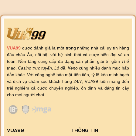
VUA99
được đánh giá là một trong những nhà cái uy tín hàng
đầu châu Âu, nổi bật với hệ sinh thái cá cược hiện đại và an
toàn. Nền tảng cung cấp đa dạng sản phẩm giải trí gồm
Thể
thao
,
Casino trực tuyến
,
Lô đề
,
Keno
cùng nhiều danh mục hấp
dẫn khác. Với công nghệ bảo mật tiên tiến, tỷ lệ kèo minh bạch
và dịch vụ chăm sóc khách hàng 24/7, VUA99 luôn mang đến
trải nghiệm cá cược chuyên nghiệp, ổn định và đáng tin cậy
cho mọi người chơi.
VUA99
THÔNG TIN