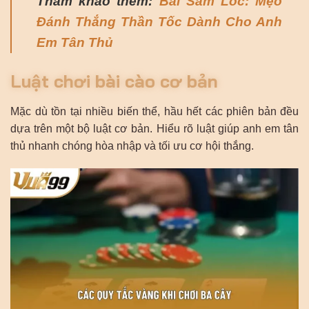
Tham khảo thêm:
Bài Sâm Lốc: Mẹo
Đánh Thắng Thần Tốc Dành Cho Anh
Em Tân Thủ
Luật chơi bài cào cơ bản
Mặc dù tồn tại nhiều biến thể, hầu hết các phiên bản đều
dựa trên một bộ luật cơ bản. Hiểu rõ luật giúp anh em tân
thủ nhanh chóng hòa nhập và tối ưu cơ hội thắng.