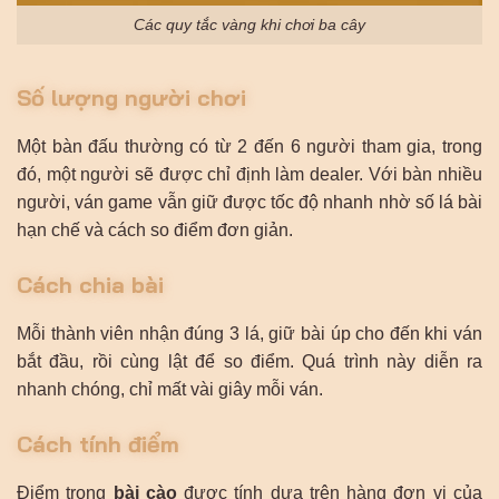
Các quy tắc vàng khi chơi ba cây
Số lượng người chơi
Một bàn đấu thường có từ 2 đến 6 người tham gia, trong
đó, một người sẽ được chỉ định làm dealer. Với bàn nhiều
người, ván game vẫn giữ được tốc độ nhanh nhờ số lá bài
hạn chế và cách so điểm đơn giản.
Cách chia bài
Mỗi thành viên nhận đúng 3 lá, giữ bài úp cho đến khi ván
bắt đầu, rồi cùng lật để so điểm. Quá trình này diễn ra
nhanh chóng, chỉ mất vài giây mỗi ván.
Cách tính điểm
Điểm trong
bài cào
được tính dựa trên hàng đơn vị của