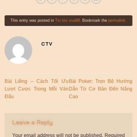
This entry was posted in
Tin tức vua99
. Bookmark the
permalink
.
CTV
Bài Liêng – Cách Tối Ưu
Bài Poker: Trọn Bộ Hướng
Lượt Cược Trong Mỗi Ván
Dẫn Từ Cơ Bản Đến Nâng
Đấu
Cao
Leave a Reply
Your email address will not be published.
Required