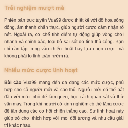
Trải nghiệm mượt mà
Phiên bản trực tuyến Vua99 được thiết kế với đồ họa sống
động, âm thanh chân thực, giúp người cược cảm nhận rõ
nét. Ngoài ra, cơ chế tính điểm tự động giúp vòng chơi
nhanh và chính xác, loại bỏ sai sót do tính thủ công. Bạn
chỉ cần tập trung vào chiến thuật hay lựa chọn cược mà
không phải lo tính toán rườm rà.
Nhiều mức cược linh hoạt
Bài cào
Vua99
mang đến đa dạng các mức cược, phù
hợp cho cả người mới và cao thủ. Người mới có thể bắt
đầu với mức nhỏ để làm quen, học cách quan sát và thử
vận may. Trong khi người có kinh nghiệm có thể tăng cược
để tận dụng các cơ hội chiến thắng cao. Sự linh hoạt này
giúp trò chơi thích hợp với mọi đối tượng và nhu cầu giải
trí khác nhau.